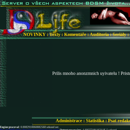
NOVINKY
:
Texty
:
Komentáře
:
Auditoria
:
Seriály
:
Prilis mnoho anonzmnich uyivatelu ! Pris
Administrace
:
Statistika
:
Psat redak
Engine pracoval:
0.0082910060882568 sekund sec.