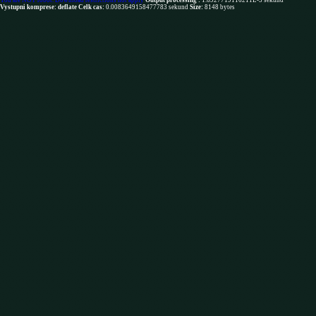
You are NOT robot. Download restrictions not apply
Output processing :
1.6927719116211E-5 sekund
Vystupni komprese: deflate
Celk cas:
0.0083649158477783 sekund
Size:
8148 bytes