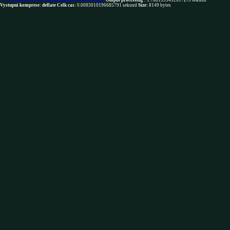
You are NOT robot. Download restrictions not apply
Output processing :
1.7881393432617E-5 sekund
Vystupni komprese: deflate
Celk cas:
0.0083010196685791 sekund
Size:
8149 bytes