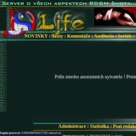
NOVINKY
:
Texty
:
Komentáře
:
Auditoria
:
Seriály
:
Prilis mnoho anonzmnich uyivatelu ! Pris
Administrace
:
Statistika
:
Psat redak
Engine pracoval:
0.0082080364227295 sekund sec.