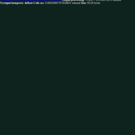
You are NOT robot. Download restrictions not apply
Output processing :
1.6927719116211E-5 sekund
Vystupni komprese: deflate
Celk cas:
0.0063080787658691 sekund
Size:
8150 bytes