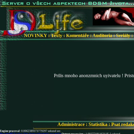
NOVINKY
:
Texty
:
Komentáře
:
Auditoria
:
Seriály
:
Prilis mnoho anonzmnich uyivatelu ! Pris
Administrace
:
Statistika
:
Psat redak
Engine pracoval:
0.0062389373779297 sekund sec.