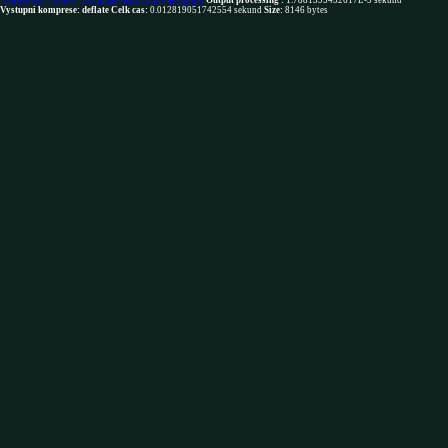
You are NOT robot. Download restrictions not apply
Output processing :
1.7881393432617E-5 sekund
Vystupni komprese: deflate
Celk cas:
0.012819051742554 sekund
Size:
8146 bytes