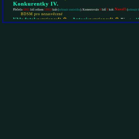
Konkurentky IV.
Nové
9
Přečetlo
6865
lidí celkem
13053
krát (
zobrazit statistiku
). Komentovalo
9
lidí
9
krát.
(
zobrazit
BDSM pro nezasvěcené
Vkladatel:
.,
Autori:
petr(angel)
petr(angel)
Témata :
M
Rubriky :
Povídky
Oficiální článek ( 8.5.2009 00:30:45 )
Tiffany II
Přečetlo
6130
lidí celkem
10205
krát (
zobrazit statistiku
). Komentovalo
0
lidí
0
krát. (
zobrazit komentáře
Fantasie z prostředí boháčů bez existenčních problémů pokračuje...
Vkladatel:
.,
Autori:
petr(angel)
petr(angel)
Témata :
F
Rubriky :
Povídky
Oficiální článek ( 30.3.2009 09:33:38 )
Teorie BDSM 4.
Přečetlo
6437
lidí celkem
11637
krát (
zobrazit statistiku
). Komentovalo
0
lidí
0
krát. (
zobrazit komentáře
terapeutické prvky v BDSM, BDSM a změny chování
Vkladatel:
.,
Autori:
Asdareel
Asdareel
Témata :
Novinky 
Oficiální článek ( 3.2.2009 09:21:26 )
Jak jsem se stal subíkem
Nové
4
Přečetlo
7008
lidí celkem
13686
krát (
zobrazit statistiku
). Komentovalo
4
lidí
4
krát.
(
zobraz
Málokdy se u nás vidí, že bych
ABSTRAKT:
články, ostatně takové které nejsou jen halu
vzácné. Když se nám však nějaký takový nask
otiskujeme a těšíme se na další spolupráci s
Vkladatel:
.,
Autori:
subik27
subik27
Témata :
BDSM v praxi
Mezilidské vztahy
Malesub
Femdom