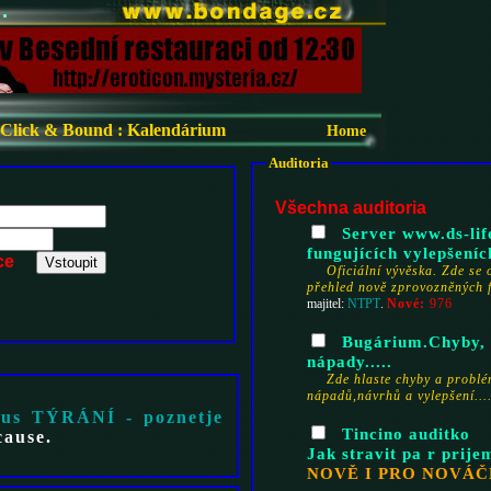
Click & Bound
:
Kalendárium
Home
Auditoria
Všechna auditoria
Server www.ds-life
fungujících vylepšeních .
ce
Oficiální vývěska. Zde se 
přehled nově zprovozněných
Nové:
976
majitel:
NTPT
.
Bugárium.Chyby, 
nápady.....
Zde hlaste chyby a problé
nápadů,návrhů a vylepšení...
us TÝRÁNÍ - poznetje
Tincino auditko
cause.
Jak stravit pa r prije