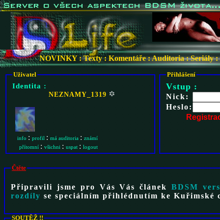
NOVINKY
:
Texty
:
Komentáře
:
Auditoria
:
Seriály
:
Uživatel
Přihlášení
Identita :
Vstup :
NEZNAMY_1319
Nick:
Heslo:
Registra
:
:
:
info
profil
má auditoria
známí
:
:
:
přítomní
všichni
uspat
logout
Čtěte
Připravili jsme pro Vás Vás článek
BDSM vers
rozdíly
se speciálním přihlédnutím ke Kuřimské 
SOUTĚŽ !!