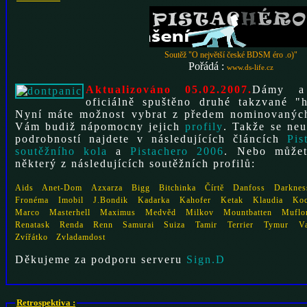
Soutěž "O největší české BDSM éro .o)"
Pořádá :
www.ds-life.cz
Aktualizováno 05.02.2007.
Dámy a 
oficiálně spuštěno druhé takzvané "h
Nyní máte možnost vybrat z předem nominovaných lidiček vítěze. K tomu
Vám budiž nápomocny jejich
profily
. Takže se neu
podrobností najdete v následujících článcích
Pis
soutěžního kola
a
Pistachero 2006
. Nebo můžet
některý z následujících soutěžních profilů:
Aids
Anet-Dom
Azxarza
Bigg
Bitchinka
Čírtě
Danfoss
Darknes
Fronéma
Imobil
J.Bondik
Kadarka
Kahofer
Ketak
Klaudia
Koc
Marco
Masterhell
Maximus
Medvěd
Milkov
Mountbatten
Muflo
Renatask
Renda
Renn
Samurai
Suiza
Tamir
Terrier
Tymur
V
Zvířátko
Zvladamdost
Děkujeme za podporu serveru
Sign.D
Retrospektiva :