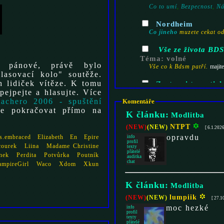
Co to umí
,
Bezpecnost
,
Ná
Nordheim
Co jineho
muzete cekat od
Vše ze života B
Téma: volné
pánové, právě bylo
Vše co k Bdsm patří.
majite
lasovací kolo" soutěže.
Zastanci teoretick
pejpejte a hlasujte. Více
Téma :
""
No
majitel:
NTPT
.
tachero 2006 - spuštění
Komentáře
Ispirace ( vlastní 
e pokračovat přímo na
K článku:
Modlitba
Vyfotili jste něco, čím by 
pozici, která se vám líbí. Pak
NTPT
(NEW)
(NEW)
[ 6.1.2026
opravdu
s.embraced
Elizabeth
En
Epire
info
Domácí dílna
profil
ourek
Liina
Madame Christine
texty
Vyrobili jste něco? Máte n
přátelé
nek
Perdita
Potvůrka
Poutník
auditka
ostatními.
Nové
majitel:
Terrier
.
chat
ampireGirl
Waco
Xdom
Xkun
BDS
Kalendář akcí
zde
K článku:
Modlitba
lumpiik
(NEW)
(NEW)
chovejte se podle toho. A pok
[ 27.1
moc hezké
info
profil
Kravinárium
- an
texty
přátelé