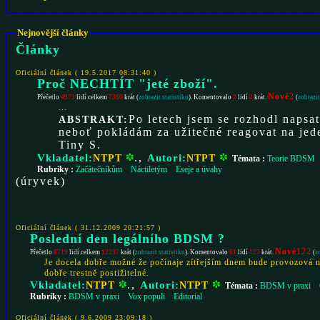
Nejnovější články
Články
Oficiální článek ( 19.5.2017 08:31:40 )
Proč NECHTÍT "jeté zboží".
Nové
2
Přečetlo
4973
lidí celkem
7360
krát (
zobrazit statistiku
). Komentovalo
2
lidí
2
krát.
(
zobrazi
...
Po letech jsem se rozhodl napsa
ABSTRAKT:
neboť pokládám za užitečné reagovat na jed
Tiny S.
Vkladatel:
.,
Autori:
NTPT
NTPT
Témata :
Teorie BDSM
Rubriky :
Začátečníkům
Náctiletým
Eseje a úvahy
(
úryvek
)
Oficiální článek ( 31.12.2009 20:21:57 )
Poslední den legálního BDSM ?
Nové
122
Přečetlo
6719
lidí celkem
12237
krát (
zobrazit statistiku
). Komentovalo
61
lidí
122
krát.
(
z
Je docela dobře možné že počínaje zítřejším dnem bude provozová n
dobře trestně postižitelné.
Vkladatel:
.,
Autori:
NTPT
NTPT
Témata :
BDSM v praxi
Rubriky :
BDSM v praxi
Vox populi
Editorial
Oficiální článek ( 9.6.2009 23:09:18 )