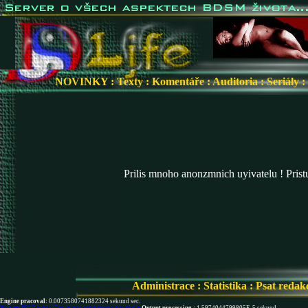
NOVINKY
:
Texty
:
Komentáře
:
Auditoria
:
Seriály
:
Prilis mnoho anonzmnich uyivatelu ! Pris
Administrace
:
Statistika
:
Psat redak
Engine pracoval:
0.0073580741882324 sekund sec.