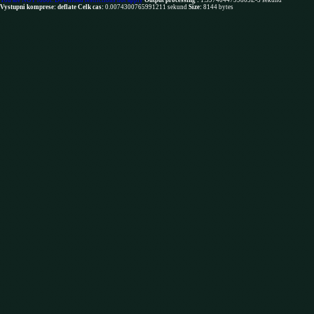
You are NOT robot. Download restrictions not apply
Output processing :
1.5974044799805E-5 sekund
Vystupni komprese: deflate
Celk cas:
0.0074300765991211 sekund
Size:
8144 bytes