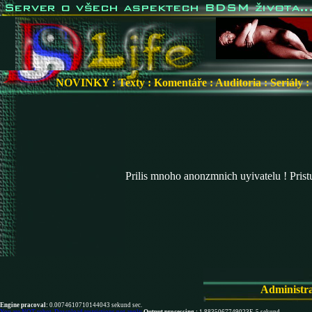
NOVINKY
:
Texty
:
Komentáře
:
Auditoria
:
Seriály
:
Prilis mnoho anonzmnich uyivatelu ! Pris
Administr
Engine pracoval:
0.0074610710144043 sekund sec.