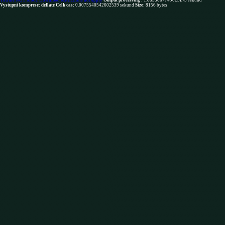
You are NOT robot. Download restrictions not apply
Output processing :
1.8835067749023E-5 sekund
Vystupni komprese: deflate
Celk cas:
0.0075540542602539 sekund
Size:
8156 bytes