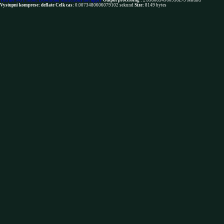
You are NOT robot. Download restrictions not apply
Output processing :
2.0980834960938E-5 sekund
Vystupni komprese: deflate
Celk cas:
0.0073480606079102 sekund
Size:
8149 bytes