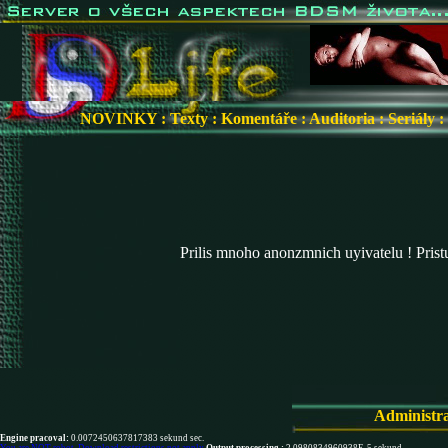
NOVINKY
:
Texty
:
Komentáře
:
Auditoria
:
Seriály
:
Prilis mnoho anonzmnich uyivatelu ! Pris
Administr
Engine pracoval:
0.0072450637817383 sekund sec.