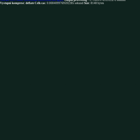
You are NOT robot. Download restrictions not apply
Output processing :
1.7166137695312E-5 sekund
Vystupni komprese: deflate
Celk cas:
0.0084099769592285 sekund
Size:
8148 bytes