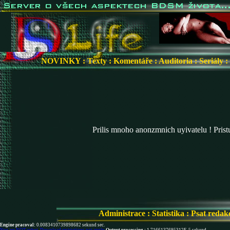
NOVINKY
:
Texty
:
Komentáře
:
Auditoria
:
Seriály
:
Prilis mnoho anonzmnich uyivatelu ! Pris
Administrace
:
Statistika
:
Psat redak
Engine pracoval:
0.0083410739898682 sekund sec.