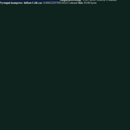
You are NOT robot. Download restrictions not apply
Output processing :
1.5974044799805E-5 sekund
Vystupni komprese: deflate
Celk cas:
0.0062329769134521 sekund
Size:
8148 bytes