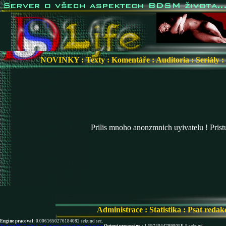
NOVINKY
:
Texty
:
Komentáře
:
Auditoria
:
Seriály
:
Prilis mnoho anonzmnich uyivatelu ! Pris
Administrace
:
Statistika
:
Psat redak
Engine pracoval:
0.0061650276184082 sekund sec.