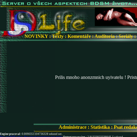
NOVINKY
:
Texty
:
Komentáře
:
Auditoria
:
Seriály
:
Prilis mnoho anonzmnich uyivatelu ! Pris
Administrace
:
Statistika
:
Psat redak
Engine pracoval:
0.0090351104736328 sekund sec.