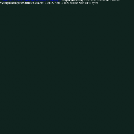
You are NOT robot. Download restrictions not apply
Output processing :
2.8133392333984E-5 sekund
Vystupni komprese: deflate
Celk cas:
0.009227991104126 sekund
Size:
8147 bytes