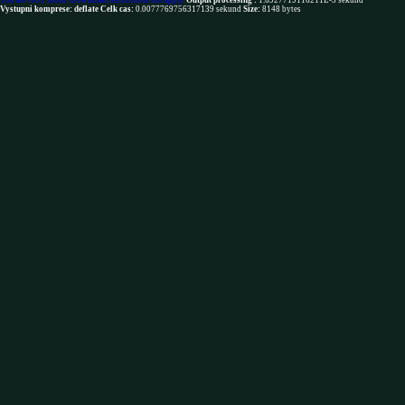
You are NOT robot. Download restrictions not apply
Output processing :
1.6927719116211E-5 sekund
Vystupni komprese: deflate
Celk cas:
0.0077769756317139 sekund
Size:
8148 bytes