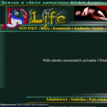
NOVINKY
:
Texty
:
Komentáře
:
Auditoria
:
Seriály
:
Prilis mnoho anonzmnich uyivatelu ! Pris
Administrace
:
Statistika
:
Psat redak
Engine pracoval:
0.0076799392700195 sekund sec.