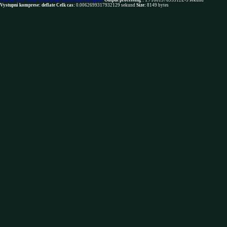
You are NOT robot. Download restrictions not apply
Output processing :
1.7166137695312E-5 sekund
Vystupni komprese: deflate
Celk cas:
0.0062699317932129 sekund
Size:
8149 bytes