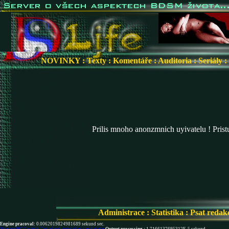
NOVINKY
:
Texty
:
Komentáře
:
Auditoria
:
Seriály
:
Prilis mnoho anonzmnich uyivatelu ! Pris
Administrace
:
Statistika
:
Psat redak
Engine pracoval:
0.0062019824981689 sekund sec.