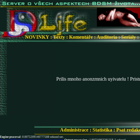
NOVINKY
:
Texty
:
Komentáře
:
Auditoria
:
Seriály
:
Prilis mnoho anonzmnich uyivatelu ! Pris
Administrace
:
Statistika
:
Psat redak
Engine pracoval:
0.0075209140777588 sekund sec.