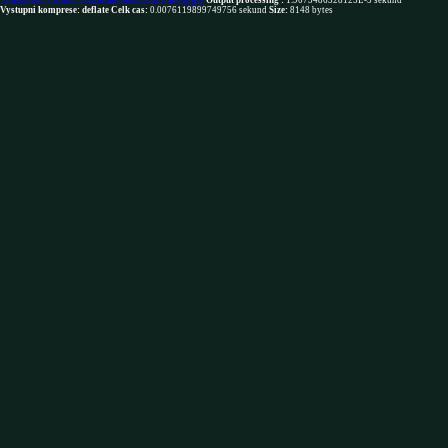
You are NOT robot. Download restrictions not apply
Output processing :
1.9073486328125E-5 sekund
Vystupni komprese: deflate
Celk cas:
0.0076119899749756 sekund
Size:
8148 bytes