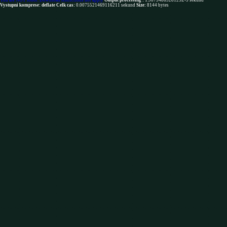
You are NOT robot. Download restrictions not apply
Output processing :
1.9073486328125E-5 sekund
Vystupni komprese: deflate
Celk cas:
0.0075521469116211 sekund
Size:
8144 bytes