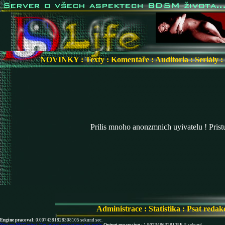
NOVINKY
:
Texty
:
Komentáře
:
Auditoria
:
Seriály
:
Prilis mnoho anonzmnich uyivatelu ! Pris
Administrace
:
Statistika
:
Psat redak
Engine pracoval:
0.0074381828308105 sekund sec.