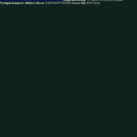
You are NOT robot. Download restrictions not apply
Output processing :
1.7166137695312E-5 sekund
Vystupni komprese: deflate
Celk cas:
0.007641077041626 sekund
Size:
8147 bytes