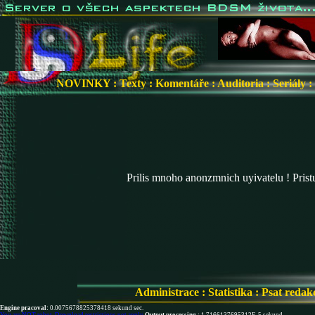
NOVINKY
:
Texty
:
Komentáře
:
Auditoria
:
Seriály
:
Prilis mnoho anonzmnich uyivatelu ! Pris
Administrace
:
Statistika
:
Psat redak
Engine pracoval:
0.0075678825378418 sekund sec.