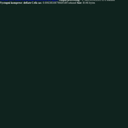
You are NOT robot. Download restrictions not apply
Output processing :
1.7881393432617E-5 sekund
Vystupni komprese: deflate
Celk cas:
0.0063850879669189 sekund
Size:
8146 bytes