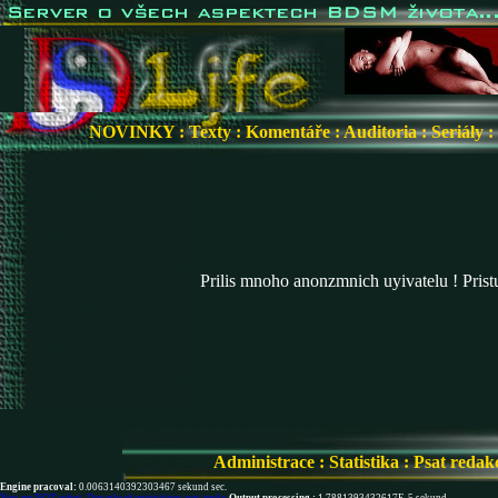
NOVINKY
:
Texty
:
Komentáře
:
Auditoria
:
Seriály
:
Prilis mnoho anonzmnich uyivatelu ! Pris
Administrace
:
Statistika
:
Psat redak
Engine pracoval:
0.0063140392303467 sekund sec.