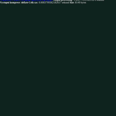
You are NOT robot. Download restrictions not apply
Output processing :
1.6927719116211E-5 sekund
Vystupni komprese: deflate
Celk cas:
0.0083799362182617 sekund
Size:
8149 bytes