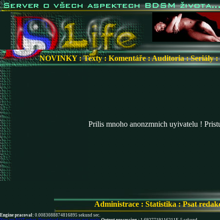
NOVINKY
:
Texty
:
Komentáře
:
Auditoria
:
Seriály
:
Prilis mnoho anonzmnich uyivatelu ! Pris
Administrace
:
Statistika
:
Psat redak
Engine pracoval:
0.0083088874816895 sekund sec.