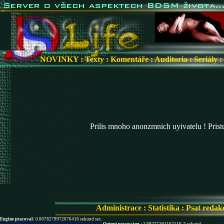
NOVINKY
:
Texty
:
Komentáře
:
Auditoria
:
Seriály
:
Prilis mnoho anonzmnich uyivatelu ! Pris
Administrace
:
Statistika
:
Psat redak
Engine pracoval:
0.0078279972076416 sekund sec.