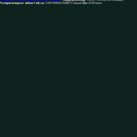
You are NOT robot. Download restrictions not apply
Output processing :
1.6927719116211E-5 sekund
Vystupni komprese: deflate
Celk cas:
0.0078980922698975 sekund
Size:
8149 bytes