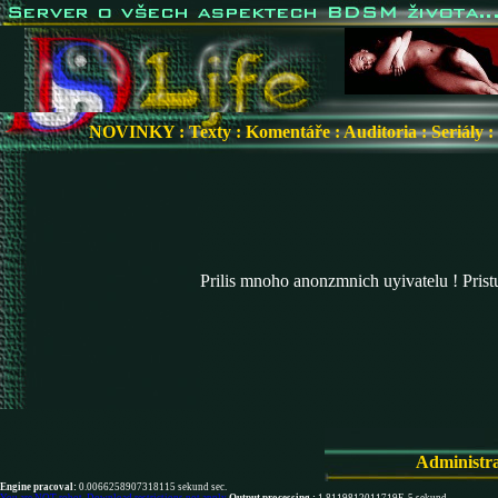
NOVINKY
:
Texty
:
Komentáře
:
Auditoria
:
Seriály
:
Prilis mnoho anonzmnich uyivatelu ! Pris
Administr
Engine pracoval:
0.0066258907318115 sekund sec.