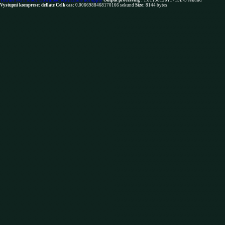
You are NOT robot. Download restrictions not apply
Output processing :
1.8119812011719E-5 sekund
Vystupni komprese: deflate
Celk cas:
0.0066988468170166 sekund
Size:
8144 bytes