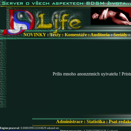
NOVINKY
:
Texty
:
Komentáře
:
Auditoria
:
Seriály
:
Prilis mnoho anonzmnich uyivatelu ! Pris
Administrace
:
Statistika
:
Psat redak
Engine pracoval:
0.0080399513244629 sekund sec.