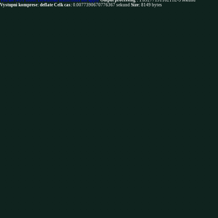
You are NOT robot. Download restrictions not apply
Output processing :
1.6927719116211E-5 sekund
Vystupni komprese: deflate
Celk cas:
0.0077390670776367 sekund
Size:
8149 bytes