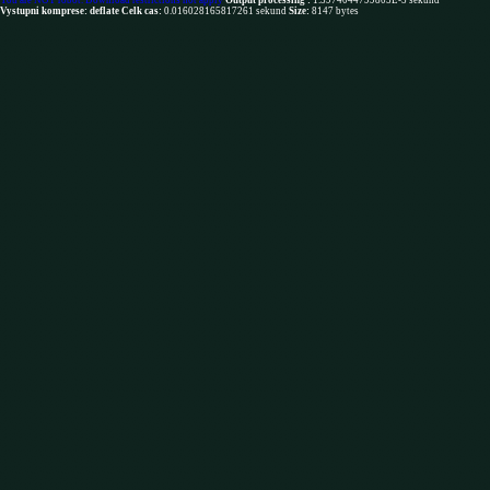
You are NOT robot. Download restrictions not apply
Output processing :
1.5974044799805E-5 sekund
Vystupni komprese: deflate
Celk cas:
0.016028165817261 sekund
Size:
8147 bytes