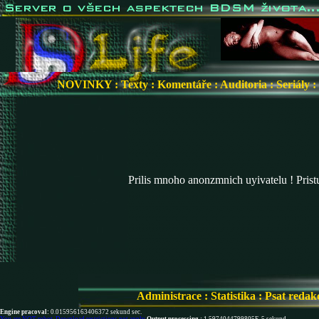
NOVINKY
:
Texty
:
Komentáře
:
Auditoria
:
Seriály
:
Prilis mnoho anonzmnich uyivatelu ! Pris
Administrace
:
Statistika
:
Psat redak
Engine pracoval:
0.015956163406372 sekund sec.