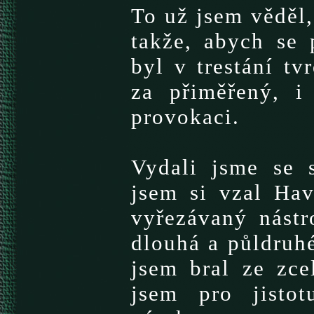
To už jsem věděl, 
takže, abych se 
byl v trestání tv
za přiměřený, i
provokaci.
Vydali jsme se 
jsem si vzal Hav
vyřezávaný nástr
dlouhá a půldruhé
jsem bral ze zce
jsem pro jistot