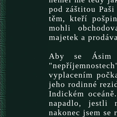
pod záštitou Paši
těm, kteří pošpin
mohli obchodova
majetek a prodáva
Aby se Ásim v
"nepříjemnostec
vyplacením počka
jeho rodinné rezi
Indickém oceáně.
napadlo, jestli
nakonec jsem se r