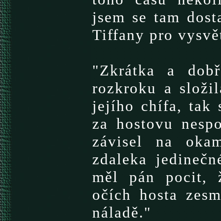
jsem se tam dosta
Tiffany pro vysvě
"Zkrátka a dob
rozkroku a složi
jejího chífa, tak
za hostovu nespo
závisel na okam
zdaleka jedinečn
měl pán pocit, 
očích hosta zesm
náladě."