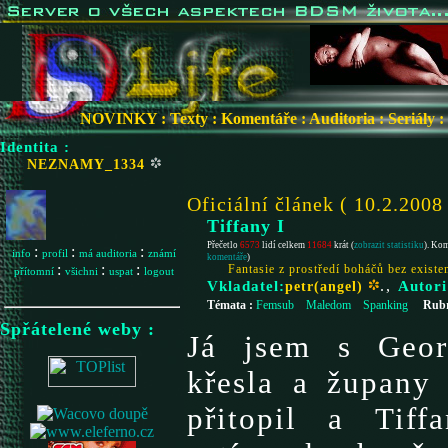
NOVINKY
:
Texty
:
Komentáře
:
Auditoria
:
Seriály
:
Identita :
NEZNAMY_1334
Oficiální článek ( 10.2.2008
Tiffany I
Přečetlo
6573
lidí celkem
11684
krát (
zobrazit statistiku
). Ko
:
:
:
info
profil
má auditoria
známí
komentáře
)
:
:
:
Fantasie z prostředí boháčů bez existe
přítomní
všichni
uspat
logout
Vkladatel:
.,
Autori
petr(angel)
Témata :
Femsub
Maledom
Spanking
Rubr
Spřátelené weby :
Já jsem s Geor
křesla a župany
přitopil a Tiff