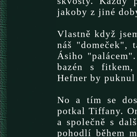
skvosty. Každý 
jakoby z jiné dob
Vlastně když jsem
náš "domeček", t
Ásiho "palácem".
bazén s fitkem,
Hefner by puknul 
No a tím se dos
potkal Tiffany. O
a společně s dal
pohodlí během m