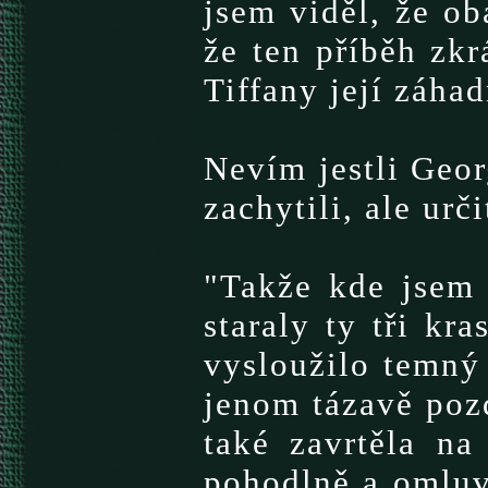
jsem viděl, že ob
že ten příběh zkr
Tiffany její záha
Nevím jestli Geor
zachytili, ale urč
"Takže kde jsem 
staraly ty tři kr
vysloužilo temný 
jenom tázavě pozd
také zavrtěla na
pohodlně a omluv