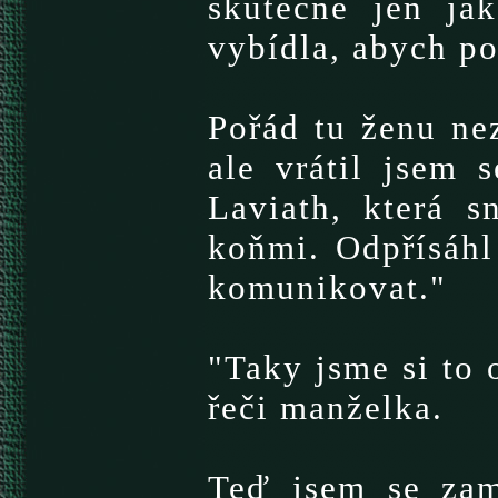
skutečně jen jak
vybídla, abych po
Pořád tu ženu ne
ale vrátil jsem 
Laviath, která s
koňmi. Odpřísáhl
komunikovat."
"Taky jsme si to 
řeči manželka.
Teď jsem se zam