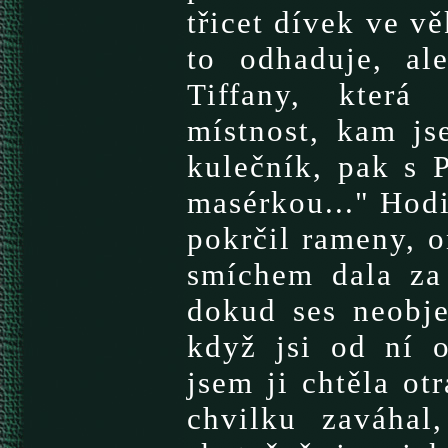
třicet dívek ve v
to odhaduje, al
Tiffany, která
místnost, kam js
kulečník, pak s 
masérkou..." Hod
pokrčil rameny, o
smíchem dala za 
dokud ses neobjev
když jsi od ní 
jsem ji chtěla otr
chvilku zaváhal