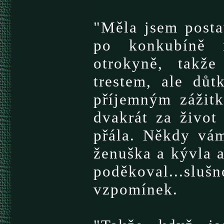
"Měla jsem posta
po konkubíně ne
otrokyně, takž
trestem, ale dů
příjemným zážitk
dvakrát za život
přála. Někdy vá
ženuška a kývla 
poděkoval...sluš
vzpomínek.