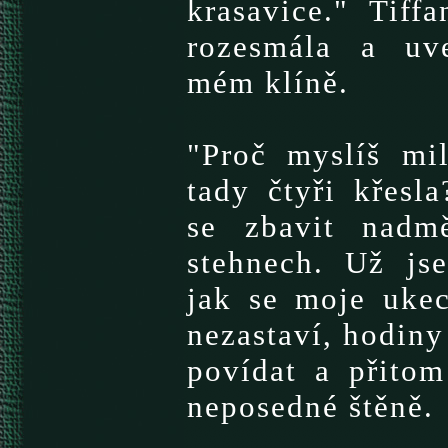
krasavice." Tiff
rozesmála a uv
mém klíně.
"Proč myslíš mi
tady čtyři křesla
se zbavit nadm
stehnech. Už js
jak se moje uke
nezastaví, hodiny
povídat a přitom
neposedné štěně.