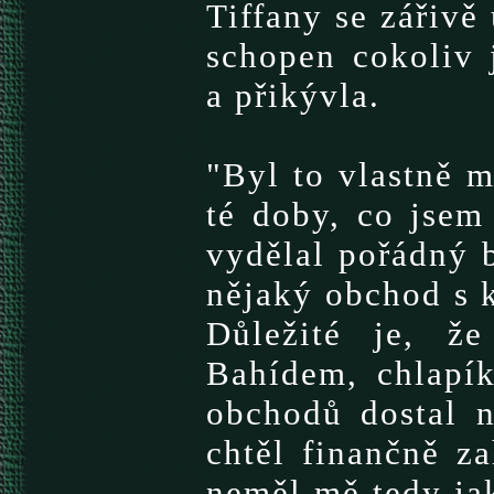
Tiffany se zářivě
schopen cokoliv j
a přikývla.
"Byl to vlastně m
té doby, co jsem
vydělal pořádný 
nějaký obchod s k
Důležité je, ž
Bahídem, chlapík
obchodů dostal n
chtěl finančně za
neměl mě tedy jak