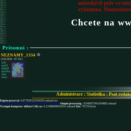
autorských práv ve smy
vyhrazena. Neautorizova
Chcete na www
Pritomni :
NEZNAMY_1334
[ 6.8.2026 - 07:59 ]
info
profil
přátelé
auditka
chat
texty
Administrace
:
Statistika
:
Psat redak
Engine pracoval:
0.077829122543335 sekund sec.
You are NOT robot. Download restrictions not apply
Output processing :
0.046937942504883 sekund
Vystupni komprese: deflate
Celk cas:
0.12488698959351 sekund
Size:
70729 bytes