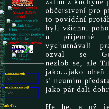
zatím z kuchyně p
občerstvení pro p
to povídání protá
byli všichni poho
u příjemné t
vychutnávali pr
ozval se Geor
nezlob se, ale Ti
jako...jako oheň
clanek reaguje
si neumím představ
nikdo
jako pár dali doh
na clanek reaguji
nikdo
He he, a už je
Rubriky