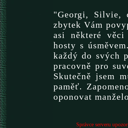
"Georgi, Silvie,
zbytek Vám povypr
asi některé věci
hosty s úsměvem.
každý do svých po
pracovně pro suv
Skutečně jsem mu
paměť. Zapomenou
oponovat manželov
Správce serveru upozorň