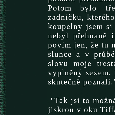
Potom bylo tře
zadničku, kterého
koupelny jsem si 
nebyl přehnaně i
povím jen, že tu 
slunce a v průbě
slovu moje trest
vyplněný sexem. 
skutečně poznali.
"Tak jsi to možná
jiskrou v oku Tiff