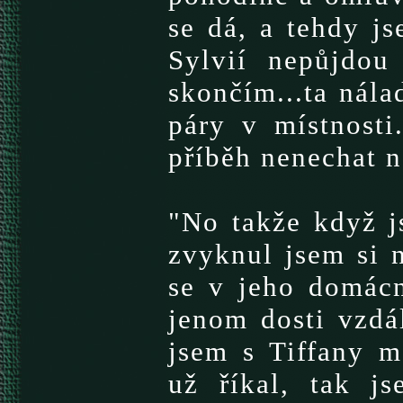
se dá, a tehdy js
Sylvií nepůjdou
skončím...ta nála
páry v místnosti.
příběh nenechat na
"No takže když j
zvyknul jsem si 
se v jeho domácno
jenom dosti vzdá
jsem s Tiffany m
už říkal, tak j