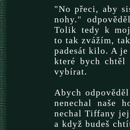
"No přeci, aby si
nohy." odpovědě
Tolik tedy k mo
to tak zvážím, ta
padesát kilo. A je
které bych chtěl
vybírat.
Abych odpověděl
nenechal naše ho
nechal Tiffany jej
a když budeš chtí