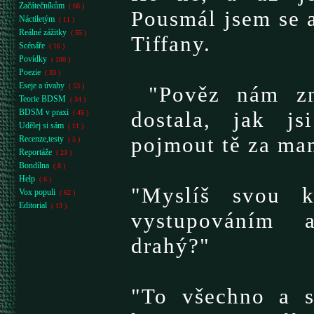
Začátečníkům
( 66 )
Pousmál jsem se a
Náctiletým
( 11 )
Reálné zážitky
( 55 )
Tiffany.
Scénáře
( 16 )
Povídky
( 100 )
Poezie
( 33 )
Eseje a úvahy
( 53 )
"Pověz nám zn
Teorie BDSM
( 34 )
BDSM v praxi
dostala, jak j
( 45 )
Udělej si sám
( 11 )
pojmout tě za ma
Recenze,testy
( 5 )
Reportáže
( 23 )
Bondílna
( 8 )
Help
( 6 )
"Myslíš svou k
Vox populi
( 62 )
Editorial
( 13 )
vystupováním a
drahý?"
"To všechno a s