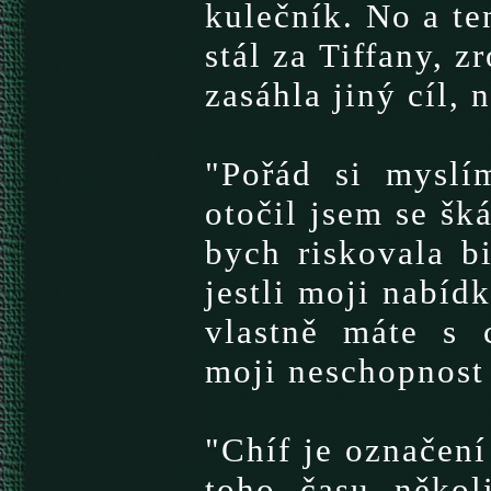
kulečník. No a t
stál za Tiffany, 
zasáhla jiný cíl, 
"Pořád si myslí
otočil jsem se šká
bych riskovala b
jestli moji nabíd
vlastně máte s c
moji neschopnost
"Chíf je označení
toho času někol