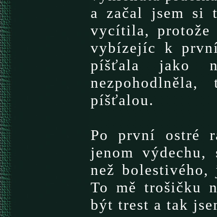
a začal jsem si t
vycítila, protože
vybízejíc k prvn
píšťala jako 
nezpohodlněla,
píšťalou.
Po první ostré 
jenom výdechu, s
než bolestivého,
To mě trošičku n
být trest a tak jse