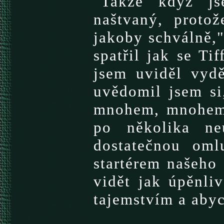
"Takže když js
naštvaný, proto
jakoby schválně,"
spatřil jak se Ti
jsem uviděl vydě
uvědomil jsem si,
mnohem, mnohem v
po několika ne
dostatečnou oml
startérem našeho 
vidět jak úpěnliv
tajemstvím a abych