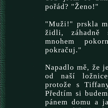
pořád? "Ženo!"
"Muži!" prskla mi
židli, záhadně
mnohem pokorn
pokračuj."
Napadlo mě, že je
od naší ložnice
protože s Tiffan
Předtím si budem
pánem domu a ja