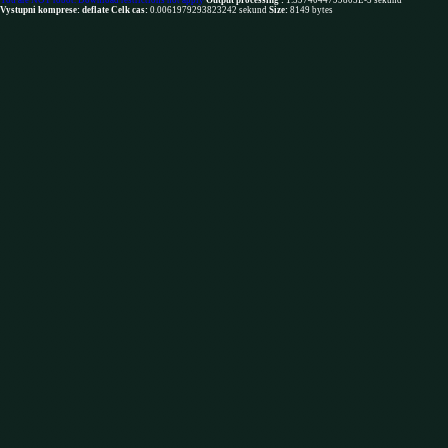
You are NOT robot. Download restrictions not apply
Output processing :
1.5974044799805E-5 sekund
Vystupni komprese: deflate
Celk cas:
0.0061979293823242 sekund
Size:
8149 bytes