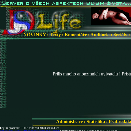
NOVINKY
:
Texty
:
Komentáře
:
Auditoria
:
Seriály
:
Prilis mnoho anonzmnich uyivatelu ! Pris
Administrace
:
Statistika
:
Psat redak
Engine pracoval:
0.0061318874359131 sekund sec.