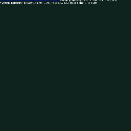
You are NOT robot. Download restrictions not apply
Output processing :
1.6927719116211E-5 sekund
Vystupni komprese: deflate
Celk cas:
0.0087769031524658 sekund
Size:
8149 bytes