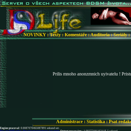
NOVINKY
:
Texty
:
Komentáře
:
Auditoria
:
Seriály
:
Prilis mnoho anonzmnich uyivatelu ! Pris
Administrace
:
Statistika
:
Psat redak
Engine pracoval:
0.0087070465087891 sekund sec.