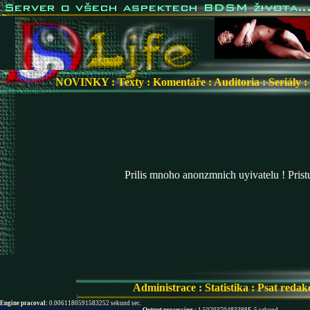
NOVINKY
:
Texty
:
Komentáře
:
Auditoria
:
Seriály
:
Prilis mnoho anonzmnich uyivatelu ! Pris
Administrace
:
Statistika
:
Psat redak
Engine pracoval:
0.0061180591583252 sekund sec.