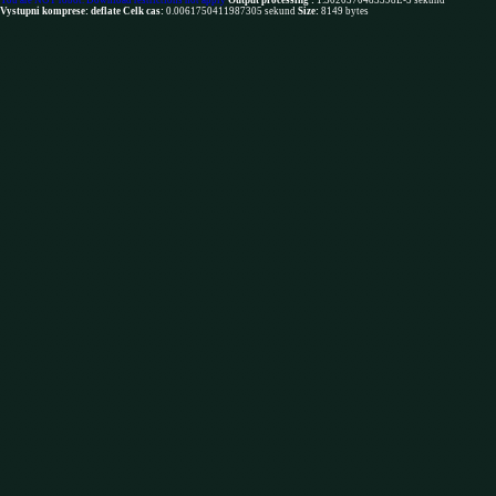
You are NOT robot. Download restrictions not apply
Output processing :
1.5020370483398E-5 sekund
Vystupni komprese: deflate
Celk cas:
0.0061750411987305 sekund
Size:
8149 bytes