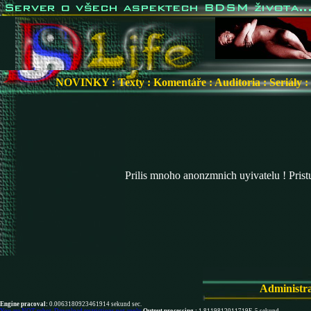
NOVINKY
:
Texty
:
Komentáře
:
Auditoria
:
Seriály
:
Prilis mnoho anonzmnich uyivatelu ! Pris
Administr
Engine pracoval:
0.0063180923461914 sekund sec.