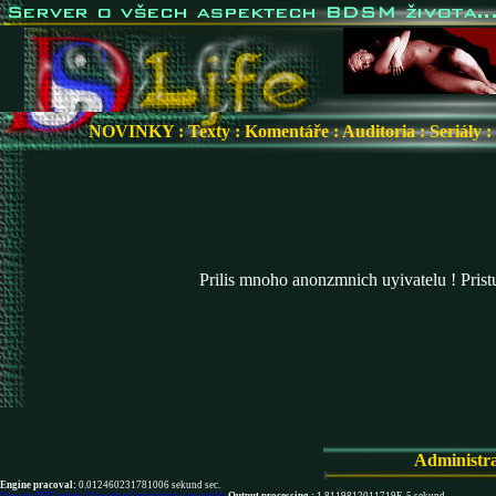
NOVINKY
:
Texty
:
Komentáře
:
Auditoria
:
Seriály
:
Prilis mnoho anonzmnich uyivatelu ! Pris
Administr
Engine pracoval:
0.012460231781006 sekund sec.