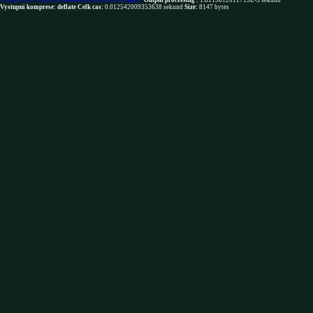
You are NOT robot. Download restrictions not apply
Output processing :
1.8119812011719E-5 sekund
Vystupni komprese: deflate
Celk cas:
0.012542009353638 sekund
Size:
8147 bytes