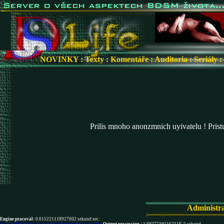
NOVINKY
:
Texty
:
Komentáře
:
Auditoria
:
Seriály
:
Prilis mnoho anonzmnich uyivatelu ! Pris
Administr
Engine pracoval:
0.015221118927002 sekund sec.