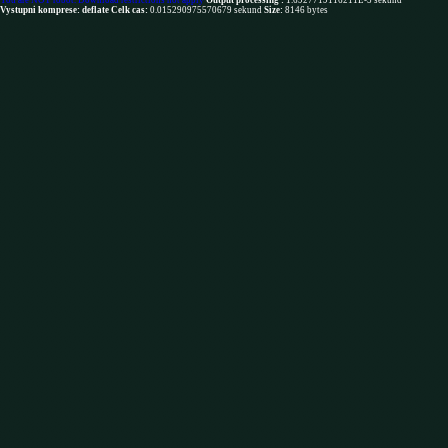
You are NOT robot. Download restrictions not apply
Output processing :
1.6927719116211E-5 sekund
Vystupni komprese: deflate
Celk cas:
0.015290975570679 sekund
Size:
8146 bytes