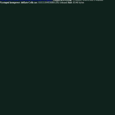
You are NOT robot. Download restrictions not apply
Output processing :
2.4080276489258E-5 sekund
Vystupni komprese: deflate
Celk cas:
0.011184930801392 sekund
Size:
8146 bytes