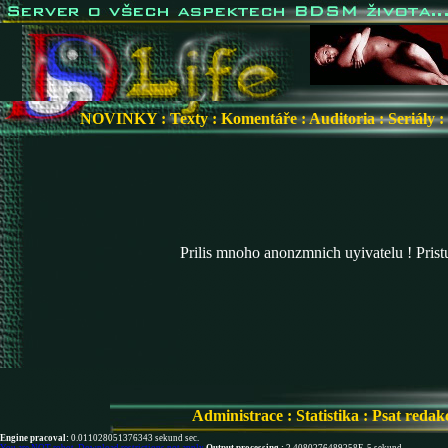
NOVINKY
:
Texty
:
Komentáře
:
Auditoria
:
Seriály
:
Prilis mnoho anonzmnich uyivatelu ! Pris
Administrace
:
Statistika
:
Psat redak
Engine pracoval:
0.011028051376343 sekund sec.