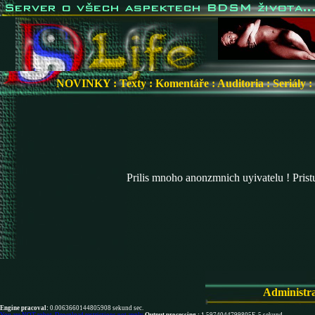
NOVINKY
:
Texty
:
Komentáře
:
Auditoria
:
Seriály
:
Prilis mnoho anonzmnich uyivatelu ! Pris
Administr
Engine pracoval:
0.0063660144805908 sekund sec.