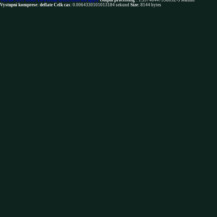
You are NOT robot. Download restrictions not apply
Output processing :
1.5974044799805E-5 sekund
Vystupni komprese: deflate
Celk cas:
0.0064330101013184 sekund
Size:
8144 bytes