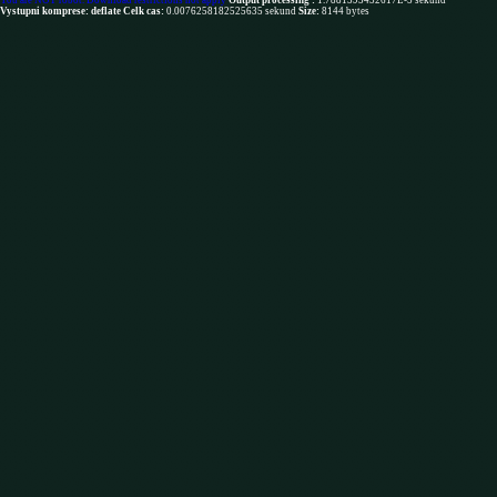
You are NOT robot. Download restrictions not apply
Output processing :
1.7881393432617E-5 sekund
Vystupni komprese: deflate
Celk cas:
0.0076258182525635 sekund
Size:
8144 bytes