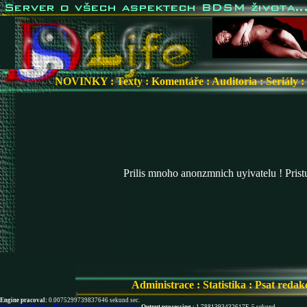
NOVINKY
:
Texty
:
Komentáře
:
Auditoria
:
Seriály
:
Prilis mnoho anonzmnich uyivatelu ! Pris
Administrace
:
Statistika
:
Psat redak
Engine pracoval:
0.0075299739837646 sekund sec.