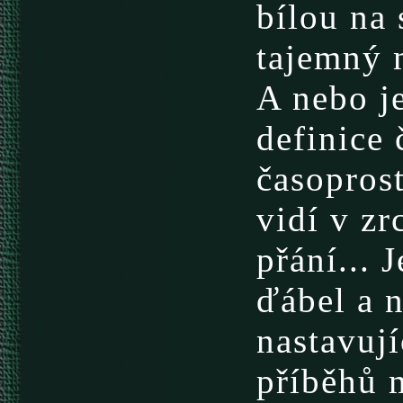
bílou na 
tajemný 
A nebo je
definice 
časopros
vidí v z
přání...
ďábel a 
nastavují
příběhů 