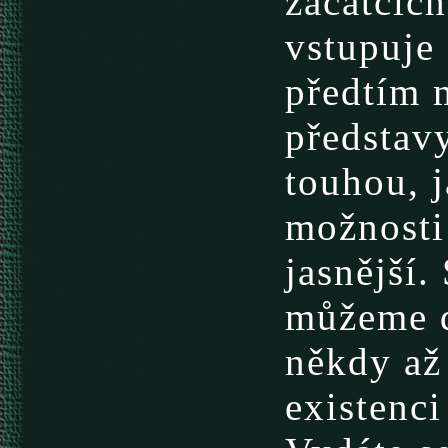
začátcích
vstupuje
předtím 
představy
touhou, j
možnosti 
jasnější
můžeme d
někdy až 
existenci