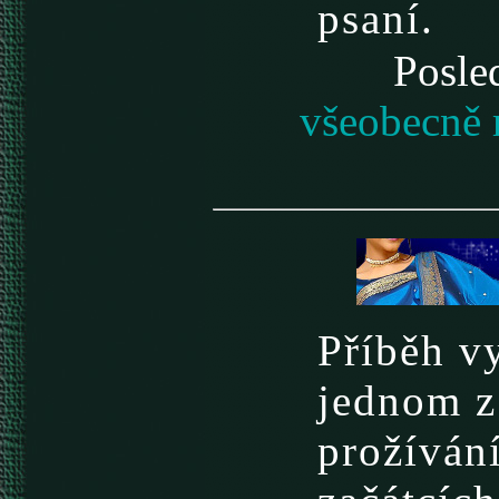
psaní.
Posle
všeobecně 
Příběh v
jednom z
prožívání