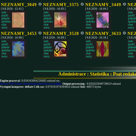
NEZNAMY_3049
NEZNAMY_3375
NEZNAMY_3449
NE
[ 9.8.2026 - 15:42 ]
[ 9.8.2026 - 16:03 ]
[ 9.8.2026 - 16:04 ]
[ 9.8.2
info
info
info
info
profil
profil
profil
profil
přátelé
přátelé
přátelé
přátelé
auditka
auditka
auditka
auditk
chat
chat
chat
chat
texty
texty
texty
texty
NEZNAMY_3453
NEZNAMY_3528
NEZNAMY_3633
NE
[ 9.8.2026 - 16:08 ]
[ 9.8.2026 - 16:09 ]
[ 9.8.2026 - 16:18 ]
[ 9.8.2
info
info
info
info
profil
profil
profil
profil
přátelé
přátelé
přátelé
přátelé
auditka
auditka
auditka
auditk
chat
chat
chat
chat
texty
texty
texty
texty
Administrace
:
Statistika
:
Psat redak
Engine pracoval:
0.034343004226685 sekund sec.
You are NOT robot. Download restrictions not apply
Output processing :
0.035632848739624 sekund
Vystupni komprese: deflate
Celk cas:
0.070101976394653 sekund
Size:
40072 bytes