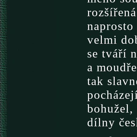
rozšířená
naprosto
velmi do
se tváří 
a moudře,
tak slavn
pocházejí
bohužel,
dílny če