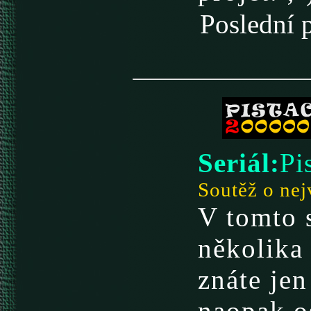
Poslední
Seriál:
Pi
Soutěž o nej
V tomto s
několika 
znáte je
naopak o