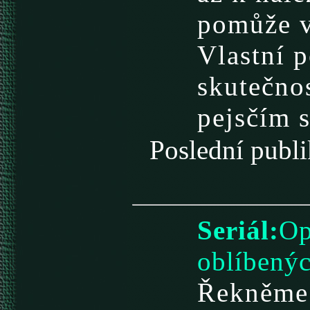
pomůže v
Vlastní p
skutečnos
pejsčím s
Poslední pub
Seriál:
Op
oblíbený
Řekněme 