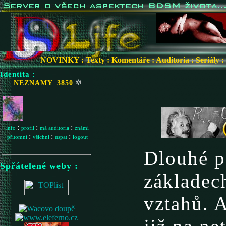
NOVINKY
:
Texty
:
Komentáře
:
Auditoria
:
Seriály
:
Identita :
NEZNAMY_3850
:
:
:
info
profil
má auditoria
známí
:
:
:
přítomní
všichni
uspat
logout
Dlouhé p
Spřátelené weby :
základec
vztahů. 