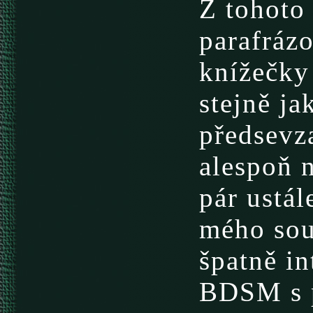
Z tohoto
parafráz
knížečky
stejně jak
předsevza
alespoň 
pár ustá
mého sou
špatně i
BDSM s 