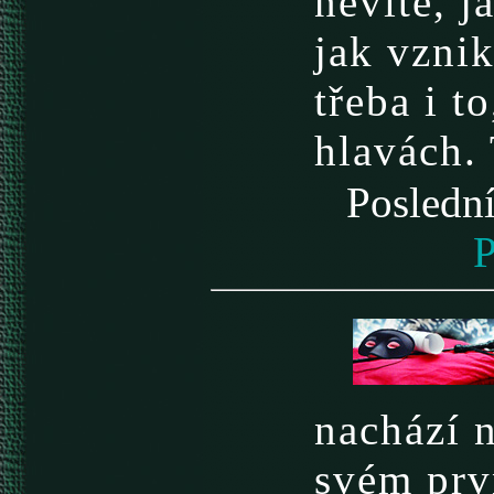
nevíte, j
jak vznik
třeba i t
hlavách.
Posledn
P
nachází n
svém prv