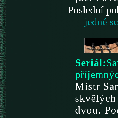
Poslední p
jedné sc
Seriál:
Sa
příjemnýc
Mistr Sa
skvělých
dvou. Poc