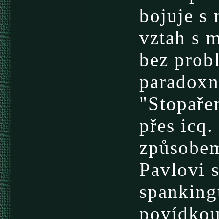
bojuje s 
vztah s m
bez prob
paradoxn
"Stopaře
přes icq.
způsobem 
Pavlovi 
spanking
povídkou