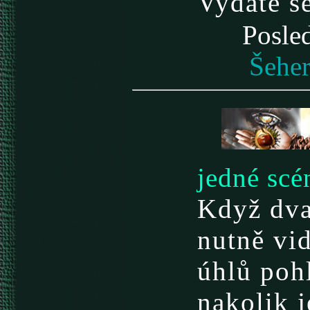
Vydáte se
Posle
Šeher
jedné scé
Když dva 
nutně vid
úhlů poh
nakolik 