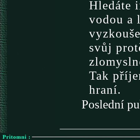
Hledáte i
vodou a 
vyzkouše
svůj prot
zlomyslně
Tak příje
hraní.
Poslední 
Pritomni :