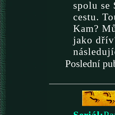
spolu se
cestu. To
Kam? Můž
jako dřív
následuj
Poslední p
Seriál:
Pa