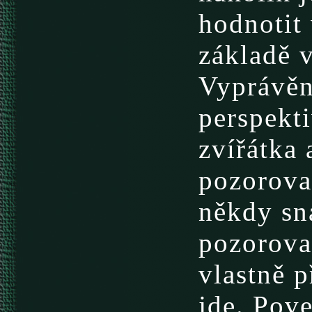
hodnotit 
základě v
Vyprávěn
perspekti
zvířátka
pozorova
někdy sn
pozorovat
vlastně 
jde. Pov