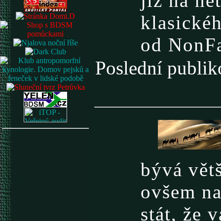
již na ne
klasické
od NonF
Poslední publ
bývá vět
ovšem na
stát, že