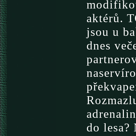
modifikov
aktérů. T
jsou u ba
dnes več
partnerov
naservíro
překvape
Rozmazlu
adrenali
do lesa?