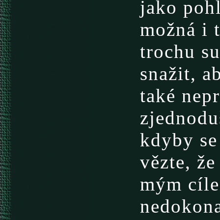
jako pohl
možná i 
trochu s
snažit, a
také nep
zjednoduš
kdyby se 
vězte, že
mým cíle
nedokon