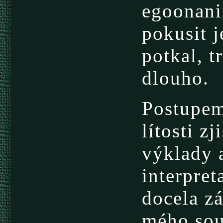
egoonani
pokusit j
potkal, t
dlouho.
Postupem
lítosti zj
výklady a
interpret
docela zá
mého soud