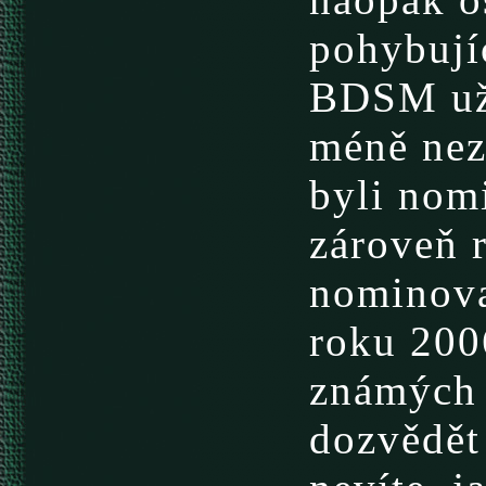
pohybují
BDSM už l
méně nez
byli nomi
zároveň r
nominova
roku 200
známých 
dozvědět