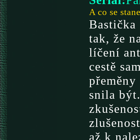
A co se stane
Bastička 
tak, že n
líčení a
cestě sam
přeměny 
snila být
zkušenost
zlušenos
až k nale