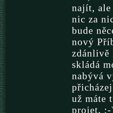
najít, al
nic za ni
bude něco
nový Pří
zdánlivě 
skládá m
nabývá v
přicházej
už máte 
projet. ;-