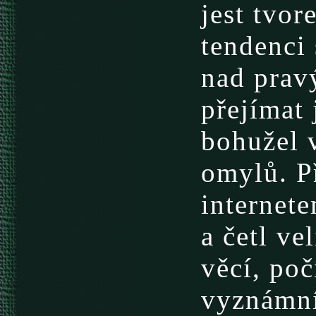
jest tvo
tendenci 
nad prav
přejímat 
bohužel v
omylů. P
internete
a četl ve
věcí, po
vyznámní