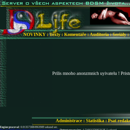
NOVINKY
:
Texty
:
Komentáře
:
Auditoria
:
Seriály
:
Prilis mnoho anonzmnich uyivatelu ! Pris
Administrace
:
Statistika
:
Psat redak
Engine pracoval:
0.013573884963989 sekund sec.