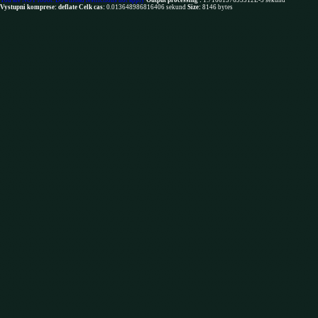
You are NOT robot. Download restrictions not apply
Output processing :
1.7166137695312E-5 sekund
Vystupni komprese: deflate
Celk cas:
0.013648986816406 sekund
Size:
8146 bytes