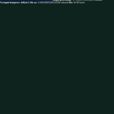
You are NOT robot. Download restrictions not apply
Output processing :
1.7166137695312E-5 sekund
Vystupni komprese: deflate
Celk cas:
0.0065889358520508 sekund
Size:
8148 bytes