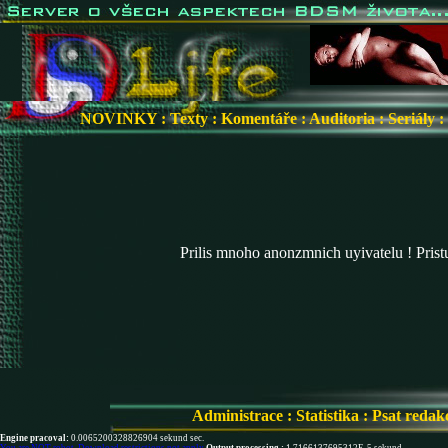
NOVINKY
:
Texty
:
Komentáře
:
Auditoria
:
Seriály
:
Prilis mnoho anonzmnich uyivatelu ! Pris
Administrace
:
Statistika
:
Psat redak
Engine pracoval:
0.0065200328826904 sekund sec.